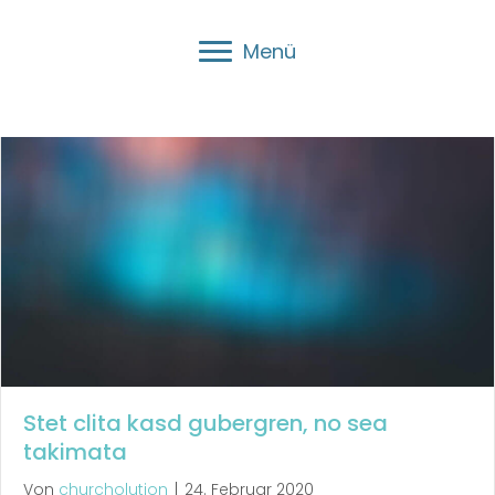
churcholution
Menü
Stet clita kasd gubergren, no sea
takimata
Von
churcholution
|
24. Februar 2020