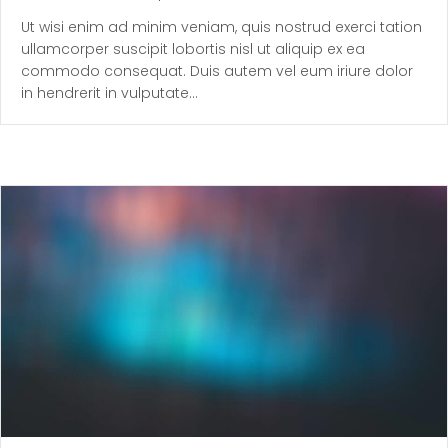
Ut wisi enim ad minim veniam, quis nostrud exerci tation
ullamcorper suscipit lobortis nisl ut aliquip ex ea
commodo consequat. Duis autem vel eum iriure dolor
in hendrerit in vulputate…