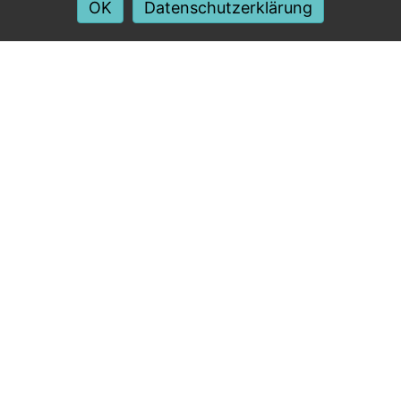
OK
Datenschutzerklärung
Herzlich
Willkommen bei
Cura Mentalis -
Ihre psychiatrische
Spitex
Wir von Cura Mentalis leisten psychiatrische